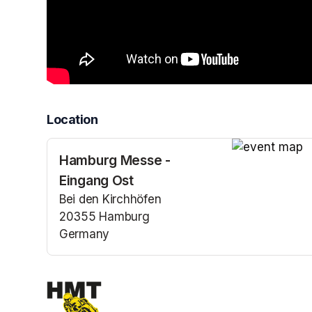
Location
Hamburg Messe -
(opens in a n
Eingang Ost
Bei den Kirchhöfen
20355 Hamburg
Germany
(opens in a new tab)